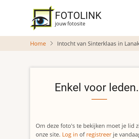
Overslaan
en
FOTOLINK
naar
jouw fotosite
de
inhoud
Home
Intocht van Sinterklaas in Lana
gaan
Enkel voor leden.
Om deze foto's te bekijken moet je lid z
onze site.
Log in
of
registreer
je vandaa