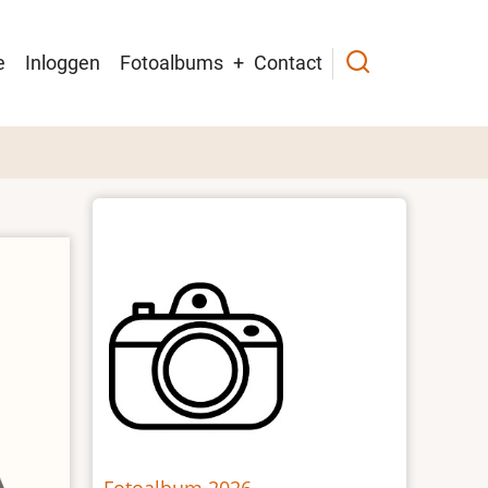
in
e
Inloggen
Fotoalbums
Contact
igation