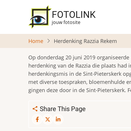
Overslaan
en
FOTOLINK
naar
jouw fotosite
de
inhoud
Home
Herdenking Razzia Rekem
gaan
Op donderdag 20 juni 2019 organiseerde 
herdenking van de Razzia die plaats had i
herdenkingsmis in de Sint-Pieterskerk op
met diverse toespraken, bloemenhulde e
gingen deze door in de Sint-Pieterskerk.
Share This Page