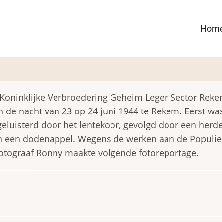
Ma
Hom
nav
Koninklijke Verbroedering Geheim Leger Sector Rek
n de nacht van 23 op 24 juni 1944 te Rekem. Eerst wa
geluisterd door het lentekoor, gevolgd door een herd
n een dodenappel. Wegens de werken aan de Populie
 Fotograaf Ronny maakte volgende fotoreportage.