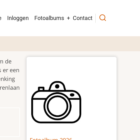
in
e
Inloggen
Fotoalbums
Contact
igation
em de
s er een
enking
renlaan