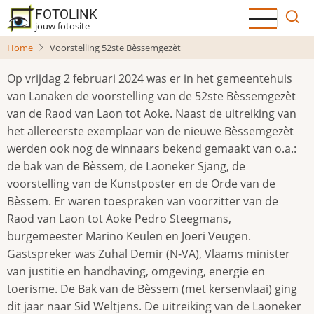
Overslaan
FOTOLINK
en
jouw fotosite
naar
Home
Voorstelling 52ste Bèssemgezèt
de
inhoud
Op vrijdag 2 februari 2024 was er in het gemeentehuis
gaan
van Lanaken de voorstelling van de 52ste Bèssemgezèt
van de Raod van Laon tot Aoke. Naast de uitreiking van
het allereerste exemplaar van de nieuwe Bèssemgezèt
werden ook nog de winnaars bekend gemaakt van o.a.:
de bak van de Bèssem, de Laoneker Sjang, de
voorstelling van de Kunstposter en de Orde van de
Bèssem. Er waren toespraken van voorzitter van de
Raod van Laon tot Aoke Pedro Steegmans,
burgemeester Marino Keulen en Joeri Veugen.
Gastspreker was Zuhal Demir (N-VA), Vlaams minister
van justitie en handhaving, omgeving, energie en
toerisme. De Bak van de Bèssem (met kersenvlaai) ging
dit jaar naar Sid Weltjens. De uitreiking van de Laoneker