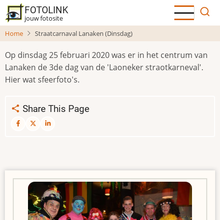
Overslaan
FOTOLINK
en
jouw fotosite
naar
Home
Straatcarnaval Lanaken (Dinsdag)
de
inhoud
Op dinsdag 25 februari 2020 was er in het centrum van
gaan
Lanaken de 3de dag van de 'Laoneker straotkarneval'.
Hier wat sfeerfoto's.
Share This Page