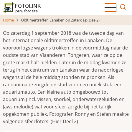
Overslaan
FOTOLINK
en
jouw fotosite
naar
Home
Oldtimertreffen Lanaken op Zaterdag (Deel2)
de
inhoud
Op zaterdag 1 september 2018 was de tweede dag van
gaan
het internationale oldtimertreffen in Lanaken. De
vooroorlogse wagens trokken in de voormiddag naar de
oudste stad van Vlaanderen: Tongeren, waar ze op de
grote markt halt hielden. Later in de middag kwamen ze
terug in het centrum van Lanaken waar de naoorlogse
wagens al de hele middag stonden te pronken. Als
randanimatie zorgde de stad voor een uniek stuk: een
aquariumauto. Een kleine auto omgebouwd tot
aquarium (incl. vissen, snorkel, onderwatergeluiden en
Jaws melodie) wat voor sfeer zorgde bij het talrijk
opgekomen publiek. Fotografen Ronny en Stefan maakte
volgende sfeerfoto's. (Hier Deel 2)