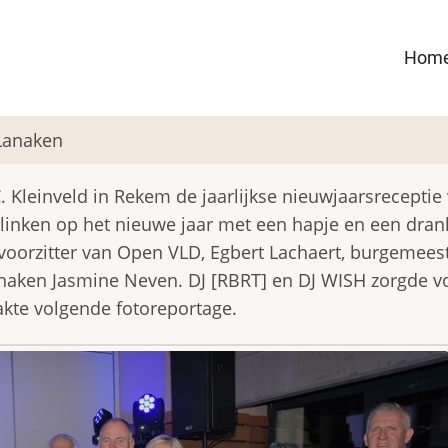
Ma
Hom
nav
Lanaken
. Kleinveld in Rekem de jaarlijkse nieuwjaarsreceptie
nken op het nieuwe jaar met een hapje en een drank
voorzitter van Open VLD, Egbert Lachaert, burgemees
naken Jasmine Neven. DJ [RBRT] en DJ WISH zorgde v
kte volgende fotoreportage.