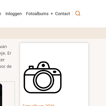
in
e
Inloggen
Fotoalbums
Contact
igation
 van
je. Er
ter
oor de