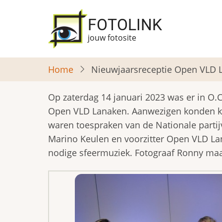
Overslaan
en
FOTOLINK
naar
jouw fotosite
de
inhoud
Home
Nieuwjaarsreceptie Open VLD 
gaan
Op zaterdag 14 januari 2023 was er in O.C
Open VLD Lanaken. Aanwezigen konden kli
waren toespraken van de Nationale partij
Marino Keulen en voorzitter Open VLD La
nodige sfeermuziek. Fotograaf Ronny maa