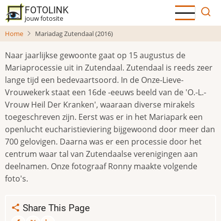
Overslaan
FOTOLINK
en
jouw fotosite
naar
Home
Mariadag Zutendaal (2016)
de
inhoud
Naar jaarlijkse gewoonte gaat op 15 augustus de
gaan
Mariaprocessie uit in Zutendaal. Zutendaal is reeds zeer
lange tijd een bedevaartsoord. In de Onze-Lieve-
Vrouwekerk staat een 16de -eeuws beeld van de 'O.-L.-
Vrouw Heil Der Kranken', waaraan diverse mirakels
toegeschreven zijn. Eerst was er in het Mariapark een
openlucht eucharistieviering bijgewoond door meer dan
700 gelovigen. Daarna was er een processie door het
centrum waar tal van Zutendaalse verenigingen aan
deelnamen. Onze fotograaf Ronny maakte volgende
foto's.
Share This Page