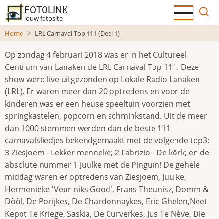
Overslaan
FOTOLINK
en
jouw fotosite
naar
Home
LRL Carnaval Top 111 (Deel 1)
de
inhoud
Op zondag 4 februari 2018 was er in het Cultureel
gaan
Centrum van Lanaken de LRL Carnaval Top 111. Deze
show werd live uitgezonden op Lokale Radio Lanaken
(LRL). Er waren meer dan 20 optredens en voor de
kinderen was er een heuse speeltuin voorzien met
springkastelen, popcorn en schminkstand. Uit de meer
dan 1000 stemmen werden dan de beste 111
carnavalsliedjes bekendgemaakt met de volgende top3:
3 Ziesjoem - Lekker menneke; 2 Fabrizio - De körk; en de
absolute nummer 1 Juulke met de Pinguïn! De gehele
middag waren er optredens van Ziesjoem, Juulke,
Hermenieke 'Veur niks Good', Frans Theunisz, Domm &
Dööl, De Porijkes, De Chardonnaykes, Eric Ghelen,Neet
Kepot Te Kriege, Saskia, De Curverkes, Jus Te Nève, Die