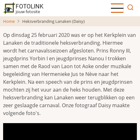
Overslaan
FOTOLINK
en
jouw fotosite
naar
Home
Heksverbranding Lanaken (Daisy)
de
inhoud
Op dinsdag 25 februari 2020 was er op het Kerkplein van
gaan
Lanaken de traditionele heksverbranding. Hiermee
wordt het carnavalsseizoen afgesloten. Prins Ronny III,
jeugdprins Yorbin I en jeugdprinses Nanou I trokken
samen met de Raod van Laon tot Aoke onder muzikale
begeleiding van Hermenieke Jus te Nève naar het
Kerkplein. Na een speech van de prins en jeugdprinsen
mochten zij het vuur aan de heks houden. Met deze
heksverbranding kan Lanaken weer terugblikken op een
zeer geslaagde carnaval. Onze fotograaf Daisy maakte
volgende foto's.