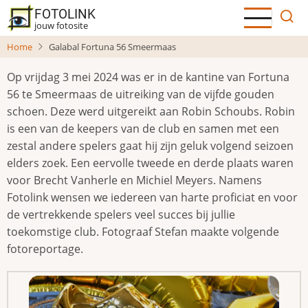
Overslaan
FOTOLINK
en
jouw fotosite
naar
Home
Galabal Fortuna 56 Smeermaas
de
inhoud
Op vrijdag 3 mei 2024 was er in de kantine van Fortuna
gaan
56 te Smeermaas de uitreiking van de vijfde gouden
schoen. Deze werd uitgereikt aan Robin Schoubs. Robin
is een van de keepers van de club en samen met een
zestal andere spelers gaat hij zijn geluk volgend seizoen
elders zoek. Een eervolle tweede en derde plaats waren
voor Brecht Vanherle en Michiel Meyers. Namens
Fotolink wensen we iedereen van harte proficiat en voor
de vertrekkende spelers veel succes bij jullie
toekomstige club. Fotograaf Stefan maakte volgende
fotoreportage.