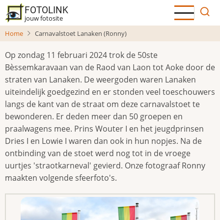
Overslaan
FOTOLINK
en
jouw fotosite
naar
Home
Carnavalstoet Lanaken (Ronny)
de
inhoud
Op zondag 11 februari 2024 trok de 50ste
gaan
Bèssemkaravaan van de Raod van Laon tot Aoke door de
straten van Lanaken. De weergoden waren Lanaken
uiteindelijk goedgezind en er stonden veel toeschouwers
langs de kant van de straat om deze carnavalstoet te
bewonderen. Er deden meer dan 50 groepen en
praalwagens mee. Prins Wouter I en het jeugdprinsen
Dries I en Lowie I waren dan ook in hun nopjes. Na de
ontbinding van de stoet werd nog tot in de vroege
uurtjes 'straotkarneval' gevierd. Onze fotograaf Ronny
maakten volgende sfeerfoto's.