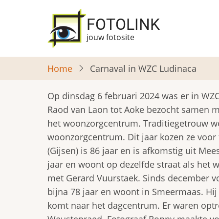
Overslaan
en
FOTOLINK
naar
jouw fotosite
de
inhoud
Home
Carnaval in WZC Ludinaca
gaan
Op dinsdag 6 februari 2024 was er in WZC
Raod van Laon tot Aoke bezocht samen met
het woonzorgcentrum. Traditiegetrouw wo
woonzorgcentrum. Dit jaar kozen ze voor 
(Gijsen) is 86 jaar en is afkomstig uit Me
jaar en woont op dezelfde straat als he
met Gerard Vuurstaek. Sinds december vor
bijna 78 jaar en woont in Smeermaas. Hij
komt naar het dagcentrum. Er waren optr