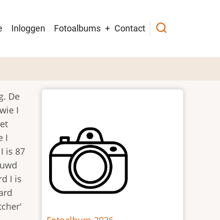
in
e
Inloggen
Fotoalbums
Contact
igation
g. De
wie I
et
 I
I is 87
huwd
d I is
ard
tcher'