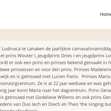
Ma
Hom
nav
 Ludinaca te Lanaken de jaarlijkse carnavalsnamidda
 prins Wouter I, jeugdprins Dries I en jeugdprins Lo
rdt er ook een prins en prinses bekend gemaakt in h
twee prinsessen en voor één prins. Prinses Madeleine
eswijk en is getrouwd met Lucien Panis. Prinses Maria 
t woonzorgcentrum. Ze is al 22 jaar weduwe en was ge
ig jaar komt Maria naar het dagcentrum. Prins Gerar
 is getrouwd met Godelieve Willems en ook prins Ger
edens van Duo Iech en Diech en Theo 'the singing bu