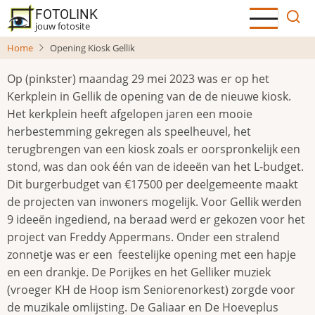
Overslaan
FOTOLINK
en
jouw fotosite
naar
Home
Opening Kiosk Gellik
de
inhoud
Op (pinkster) maandag 29 mei 2023 was er op het
gaan
Kerkplein in Gellik de opening van de de nieuwe kiosk.
Het kerkplein heeft afgelopen jaren een mooie
herbestemming gekregen als speelheuvel, het
terugbrengen van een kiosk zoals er oorspronkelijk een
stond, was dan ook één van de ideeën van het L-budget.
Dit burgerbudget van €17500 per deelgemeente maakt
de projecten van inwoners mogelijk. Voor Gellik werden
9 ideeën ingediend, na beraad werd er gekozen voor het
project van Freddy Appermans. Onder een stralend
zonnetje was er een feestelijke opening met een hapje
en een drankje. De Porijkes en het Gelliker muziek
(vroeger KH de Hoop ism Seniorenorkest) zorgde voor
de muzikale omlijsting. De Galiaar en De Hoeveplus